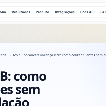
iona
Resultados
Produto
Integrações
Docs API
FA
rial, Risco e Cobrança
Cobrança B2B: como cobrar clientes sem de
B: como
tes sem
elação