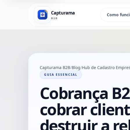
Capturama
Como func
B2B
Capturama B2B
Blog
Hub de Cadastro Empresa
GUIA ESSENCIAL
Cobrança B2
cobrar clien
destruir a r