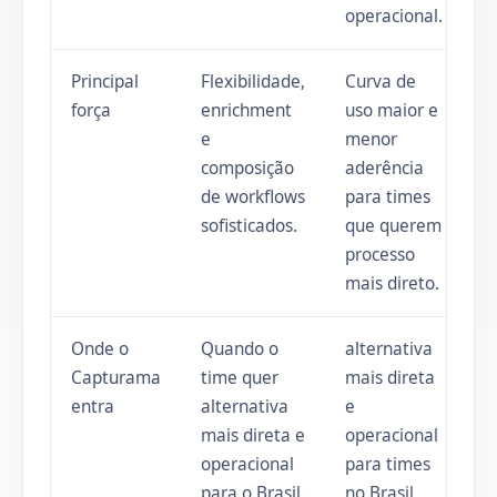
operacional.
Principal
Flexibilidade,
Curva de
força
enrichment
uso maior e
e
menor
composição
aderência
de workflows
para times
sofisticados.
que querem
processo
mais direto.
Onde o
Quando o
alternativa
Capturama
time quer
mais direta
entra
alternativa
e
mais direta e
operacional
operacional
para times
para o Brasil.
no Brasil