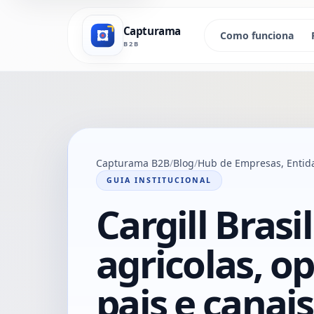
Capturama
Como funciona
B2B
Capturama B2B
Blog
Hub de Empresas, Entida
GUIA INSTITUCIONAL
Cargill Brasi
agricolas, o
pais e canais