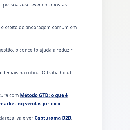
as pessoas escrevem propostas
ão e efeito de ancoragem comum em
stão, o conceito ajuda a reduzir
demais na rotina. O trabalho útil
eitura com
Método GTD: o que é
,
marketing vendas juridico
.
lareza, vale ver
Capturama B2B
.