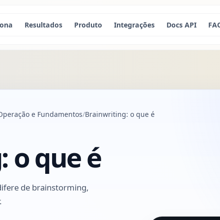
iona
Resultados
Produto
Integrações
Docs API
FA
, Operação e Fundamentos
Brainwriting: o que é
: o que é
difere de brainstorming,
.